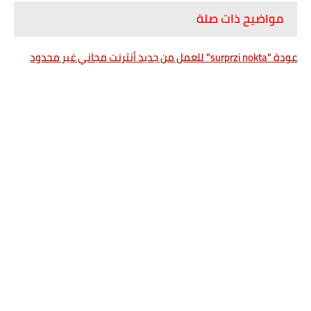
مواضيح ذات صلة
عودة "surprzi nokta" للعمل من جديد أنترنت مجاني غير محدود