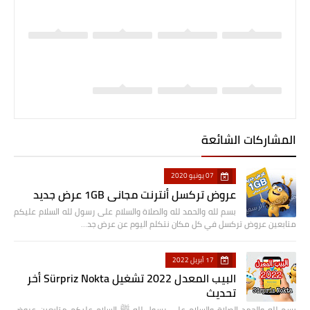
المشاركات الشائعة
07 يونيو 2020
عروض تركسل أنترنت مجاني 1GB عرض جديد
بسم لله والحمد لله والصلاة والسلام على رسول لله السلام عليكم
متابعين عروض تركسل في كل مكان نتكلم اليوم عن عرض جد…
17 أبريل 2022
البيب المعدل 2022 تشغيل Sürpriz Nokta أخر
تحديث
بسم لله والحمد الصلاة والسلام على رسول لله ﷺ السلام عليكم متابعين عروض