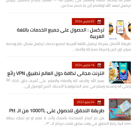
تركسل اسعد الله اوقاتكم أين ما كنتم عدنا من…
02 مارس 2024
تركسل : الحصول على جميع الخدمات باللغة
العربية
طريقة الأتصال بشركة تركسل باللغة العربية لجميع خدمات تركسل بشكل عام وخدمة
سوبر اون لاين وغيرها بسم لله والحمد…
16 مارس 2024
انترنت مجاني لكافة دول العالم تطبيق VPN رائع
بسم الله والحمد لله والصلاة والسلام على أشرف خلق םבםנ ﷺ
وعلى آله وصحبه وسلم في عصر التكنولوجيا الحديثة، أصبح الوصول إلى…
24 مايو 2022
طريقة التحقق للحصول على 1000TL من الـ Ptt
هل تم أصدار المساعدة بأسمك وأنت لا تعلم او لم تصلك رسالة
sms اليك رابط التحقق في وقت سابق قامت مراكز الــ "P…