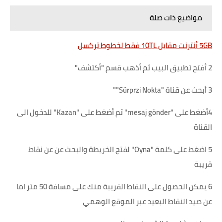
مواضيع ذات صلة
5GB أنترنت مقابل 10TL فقط لخطوط تركسل
2 أفتح تطبيق البيب ثم أذهب قسم "أكتشف"
3 أبحث عن قناة "Sürprzi Nokta""
4أضغط على "mesaj gönder" ثم أضغط على "Kazan" للدخول الى
القناة
5 اضغط على كلمة "Oyna" لفتح الخريطة والبحث عن عن نقاط
قريبة
6 يمكن الحصول على النقاط القريبة منك على مسافة 50 متر اما
عن صيد النقاط البعيد عبر الموقع الوهمي