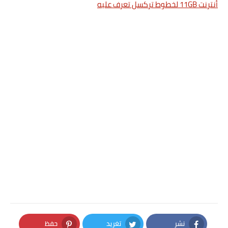
أنترنت 11GB لخطوط تركسل تعرف عليه
نشر
تغريد
حفظ