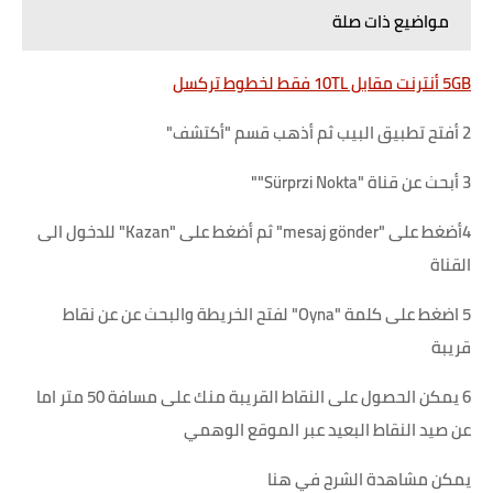
مواضيع ذات صلة
5GB أنترنت مقابل 10TL فقط لخطوط تركسل
2 أفتح تطبيق البيب ثم أذهب قسم "أكتشف"
3 أبحث عن قناة "Sürprzi Nokta""
4أضغط على "mesaj gönder" ثم أضغط على "Kazan" للدخول الى
القناة
5 اضغط على كلمة "Oyna" لفتح الخريطة والبحث عن عن نقاط
قريبة
6 يمكن الحصول على النقاط القريبة منك على مسافة 50 متر اما
عن صيد النقاط البعيد عبر الموقع الوهمي
يمكن مشاهدة الشرح في هنا