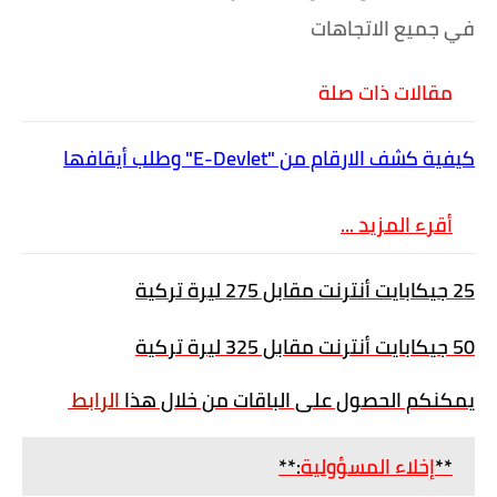
في جميع الاتجاهات
مقالات ذات صلة
كيفية كشف الارقام من "E-Devlet" وطلب أيقافها
أقرء المزيد ...
25 جيكابايت أنترنت مقابل 275 ليرة تركية
50 جيكابايت أنترنت مقابل 325 ليرة تركية
يمكنكم الحصول على الباقات من خلال هذا
الرابط
**
إخلاء المسؤولية
:**