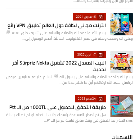
سوبر اون لاين وغيرها بسم لله والحمد…
16 مارس 2024
انترنت مجاني لكافة دول العالم تطبيق VPN رائع
بسم الله والحمد لله والصلاة والسلام على أشرف خلق םבםנ ﷺ
وعلى آله وصحبه وسلم في عصر التكنولوجيا الحديثة، أصبح الوصول إلى…
17 أبريل 2022
البيب المعدل 2022 تشغيل Sürpriz Nokta أخر
تحديث
بسم لله والحمد الصلاة والسلام على رسول لله ﷺ السلام عليكم متابعين عروض
تركسل اسعد الله اوقاتكم أين ما كنتم عدنا من…
24 مايو 2022
طريقة التحقق للحصول على 1000TL من الـ Ptt
هل تم أصدار المساعدة بأسمك وأنت لا تعلم او لم تصلك رسالة
sms اليك رابط التحقق في وقت سابق قامت مراكز الــ "P…
التسميات