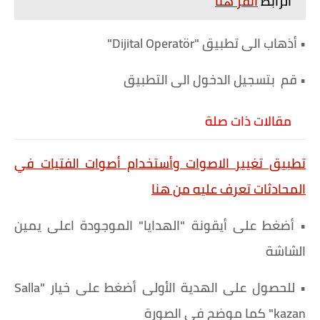
الرابط
أنقر هنا
• أذهاب الى تطبيق "Dijital Operatör"
• قم بتسجيل الدخول الى التطبيق
مقالات ذات صلة
تطبيق تغيير الاصوات وأستخدام أصوات الفتيات في
المحادثات تعرف عليه من هنا
• أضغط على أيقونة "الهدايا" الموجودة اعلى يمين
الشاشة
• للحصول على الهدية الأولى أضغط على خيار "Salla
kazan" كما موضح في الصورة