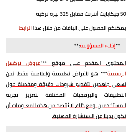
50 جيكابايت أنترنت مقابل 325 ليرة تركية
يمكنكم الحصول على الباقات من خلال هذا
الرابط
**
إخلاء المسؤولية
:**
المحتوى المقدم على موقع **"
عروض تركسل
الرسمية
"** هو لأغراض تعليمية وإعلامية فقط. نحن
نسعى جاهدين لتقديم شروحات دقيقة ومفصلة حول
التطبيقات والبرمجيات المختلفة لتعزيز تجربة
المستخدمين. ومع ذلك، لا يُقصد من هذه المعلومات أن
تكون بديلاً عن الاستشارة المهنية.