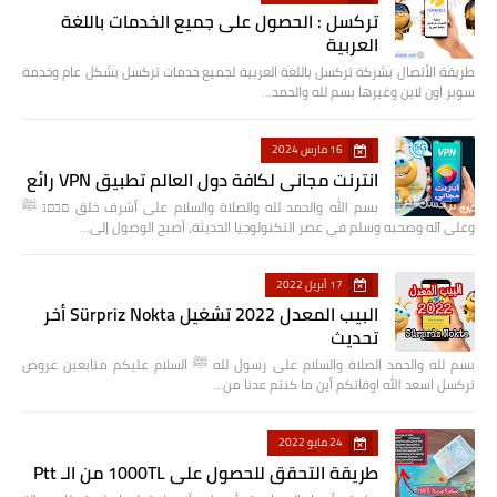
تركسل : الحصول على جميع الخدمات باللغة
العربية
طريقة الأتصال بشركة تركسل باللغة العربية لجميع خدمات تركسل بشكل عام وخدمة
سوبر اون لاين وغيرها بسم لله والحمد…
16 مارس 2024
انترنت مجاني لكافة دول العالم تطبيق VPN رائع
بسم الله والحمد لله والصلاة والسلام على أشرف خلق םבםנ ﷺ
وعلى آله وصحبه وسلم في عصر التكنولوجيا الحديثة، أصبح الوصول إلى…
17 أبريل 2022
البيب المعدل 2022 تشغيل Sürpriz Nokta أخر
تحديث
بسم لله والحمد الصلاة والسلام على رسول لله ﷺ السلام عليكم متابعين عروض
تركسل اسعد الله اوقاتكم أين ما كنتم عدنا من…
24 مايو 2022
طريقة التحقق للحصول على 1000TL من الـ Ptt