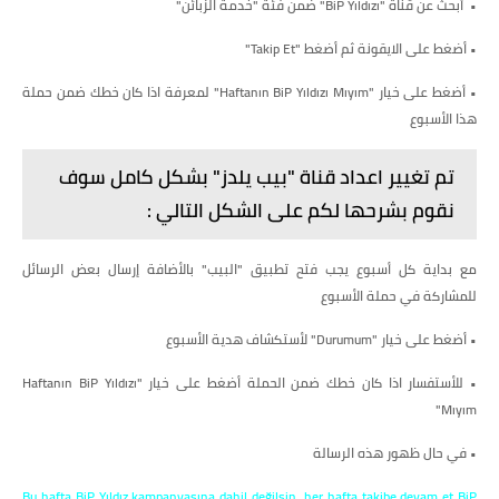
• أبحث عن قناة "BiP Yıldızı" ضمن فئة "خدمة الزبائن"
• أضغط على الايقونة ثم أضغط "Takip Et"
• أضغط على خيار "Haftanın BiP Yıldızı Mıyım" لمعرفة اذا كان خطك ضمن حملة
هذا الأسبوع
تم تغيير اعداد قناة "بيب يلدز" بشكل كامل سوف
نقوم بشرحها لكم على الشكل التالي :
مع بداية كل أسبوع يجب فتح تطبيق "البيب" بالأضافة إرسال بعض الرسائل
للمشاركة في حملة الأسبوع
• أضغط على خيار "
Durumum" لأستكشاف هدية الأسبوع
• للأستفسار اذا كان خطك ضمن الحملة أضغط على خيار "Haftanın BiP Yıldızı
Mıyım"
• في حال ظهور هذه الرسالة
Bu hafta BiP Yıldız kampanyasına dahil değilsin, her hafta takibe devam et BiP