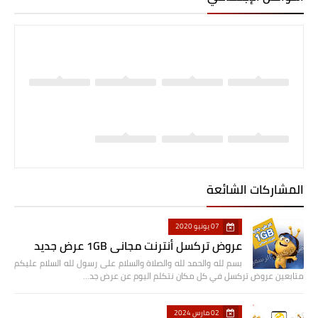
المشاركات الشائعة
07 يونيو 2020
عروض تركسل أنترنت مجاني 1GB عرض جديد
بسم لله والحمد لله والصلاة والسلام على رسول لله السلام عليكم
متابعين عروض تركسل في كل مكان نتكلم اليوم عن عرض جد…
02 مارس 2024