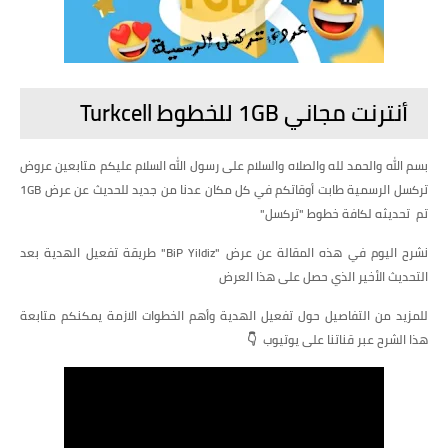
أنترنت مجاني 1GB للخطوط Turkcell
بسم الله والحمد لله والصلاه والسلام على رسول الله السلام عليكم متابعين عروض
تركسل الرسمية طابت أوقاتكم في كل مكان عدنا من جديد للحديث عن عرض 1GB
تم تحديثه لكافة خطوط "تركسل"
نشرح اليوم في هذه المقالة عن عرض "BiP Yildiz" طريقة تفعيل الهدية بعد
التحديث الأخير الذي حصل على هذا العرض
للمزيد من التفاصيل حول تفعيل الهدية وأهم الخطوات الازمة يمكنكم متابعة
هذا الشرح عبر قناتنا على يوتيوب 👇