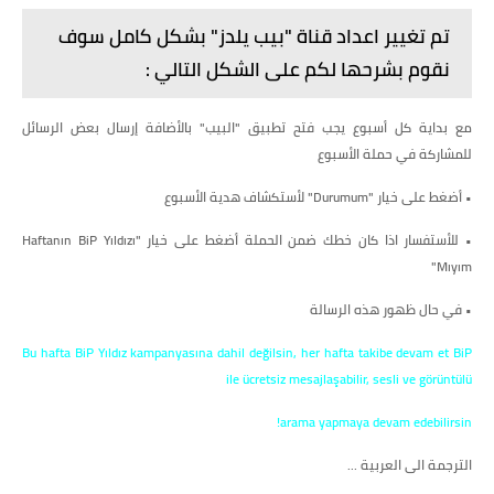
تم تغيير اعداد قناة "بيب يلدز" بشكل كامل سوف
نقوم بشرحها لكم على الشكل التالي :
مع بداية كل أسبوع يجب فتح تطبيق "البيب" بالأضافة إرسال بعض الرسائل
للمشاركة في حملة الأسبوع
• أضغط على خيار "
Durumum" لأستكشاف هدية الأسبوع
• للأستفسار اذا كان خطك ضمن الحملة أضغط على خيار "Haftanın BiP Yıldızı
Mıyım"
• في حال ظهور هذه الرسالة
Bu hafta BiP Yıldız kampanyasına dahil değilsin, her hafta takibe devam et BiP
ile ücretsiz mesajlaşabilir, sesli ve görüntülü
arama yapmaya devam edebilirsin!
الترجمة الى العربية ...