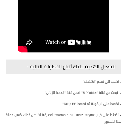
لتفعيل الهدية عليك أتباع الخطوات التالية :
• أذهب الى قسم "أكتشف"
• أبحث عن قناة "BiP Yıldızı" ضمن فئة "خدمة الزبائن"
• أضغط على الايقونة ثم أضغط "Takip Et"
• أضغط على خيار "Haftanın BiP Yıldızı Mıyım" لمعرفة اذا كان خطك ضمن حملة
هذا الأسبوع