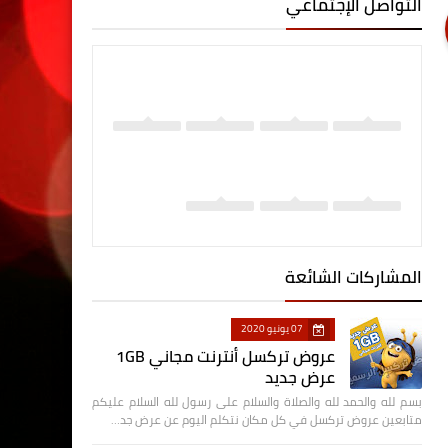
التواصل الإجتماعي
المشاركات الشائعة
07 يونيو 2020
عروض تركسل أنترنت مجاني 1GB
عرض جديد
بسم لله والحمد لله والصلاة والسلام على رسول لله السلام عليكم
متابعين عروض تركسل في كل مكان نتكلم اليوم عن عرض جد…