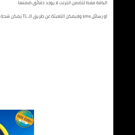
الباقة فقط تتضمن انترنت لا يوجد دقائق ضمنها
او رسائل sms ولايمكن التعبئة عن طريق الـ TL يمكن شحة الباقة عن طريق اي وسيلة دفع الكترونية او عبر اي حساب بنكي