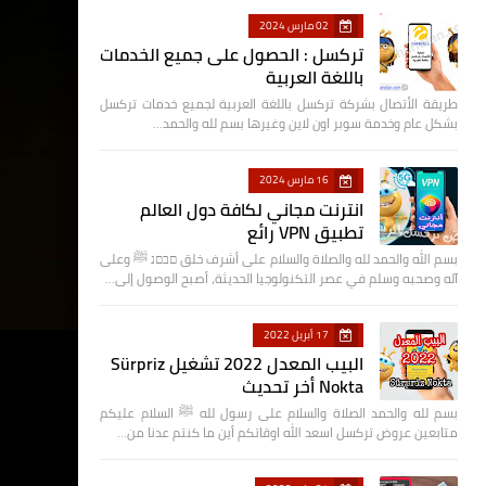
02 مارس 2024
تركسل : الحصول على جميع الخدمات
باللغة العربية
طريقة الأتصال بشركة تركسل باللغة العربية لجميع خدمات تركسل
بشكل عام وخدمة سوبر اون لاين وغيرها بسم لله والحمد…
16 مارس 2024
انترنت مجاني لكافة دول العالم
تطبيق VPN رائع
بسم الله والحمد لله والصلاة والسلام على أشرف خلق םבםנ ﷺ وعلى
آله وصحبه وسلم في عصر التكنولوجيا الحديثة، أصبح الوصول إلى…
17 أبريل 2022
البيب المعدل 2022 تشغيل Sürpriz
Nokta أخر تحديث
بسم لله والحمد الصلاة والسلام على رسول لله ﷺ السلام عليكم
متابعين عروض تركسل اسعد الله اوقاتكم أين ما كنتم عدنا من…