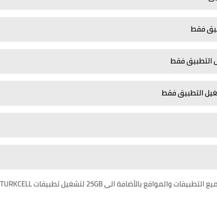
فقط
تحتوي الباقة من 50GB أنترنت منها 25GB عامة لتشغيل جميع التطبيقات والمواقع بالأضافة الى 25GB لتشغيل تطبيقات TURKCELL