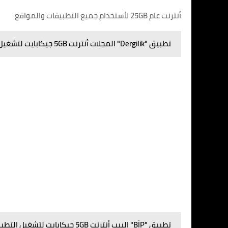
أنترنت عام 25GB لأستخدام جميع التطبيقات والمواقع
تطبيق "Dergilik" المجلات أنترنت 5GB جيكابايت لتشغيل التطبيق فقط
تطبيق "BİP" البيب أنترنت 5GB جيكابايت لتشغيل التطبيق فقط