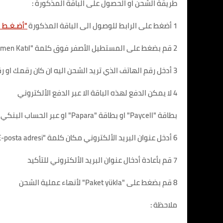
طريقة الشحن او الحصول على الباقة المذكورة :
1 أضغط على الرابط للوصول الى الباقة المذكورة
"أضـغـط ه
2 قم بضغط على المستطيل الأصفر فوق كلمة "Hemen Katıl"
3 أدخل رقم الهاتف الذي تريد الشحن اليه ان كان رقمك او رقم أخر
4 لا يمكن الدفع لهذه الباقة الا عبر الدفع الألكتروني
بطاقة "Paycell" او بطاقة "Papara" او عبر الحساب البنكي الخاص او اي وسيلة دفع أخرى
6 أدخل عنوان البريد الألكتروني مكان كلمة "E-posta adresi"
7 قم بأعادة أدخال عنوان البريد الألكتروني للتأكيد
8 قم بضغط على "Paket yükla" لأنهاء عملية الشحن
ملاحظة :