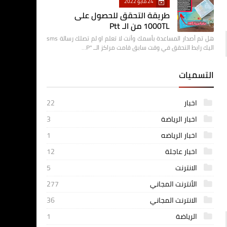
24 مايو 2022
طريقة التحقق للحصول على
1000TL من الـ Ptt
هل تم أصدار المساعدة بأسمك وأنت لا تعلم او لم تصلك رسالة sms
اليك رابط التحقق في وقت سابق قامت مراكز الــ "P…
التسميات
اخبار
22
اخبار الرياضة
3
اخبار الرياضه
1
اخبار عاجلة
12
الانترنت
5
الأنترنت المجاني
277
الانترنت المجاني
36
الرياضة
1