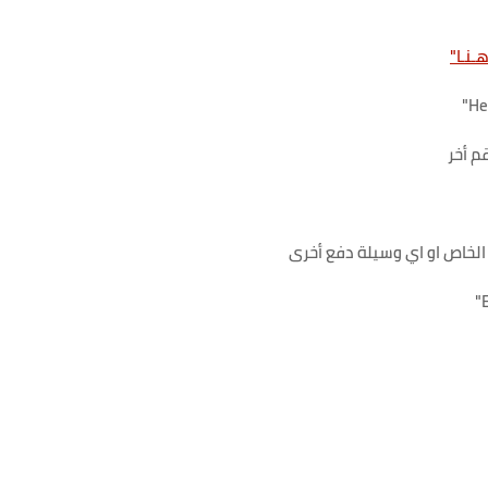
ـنـا"