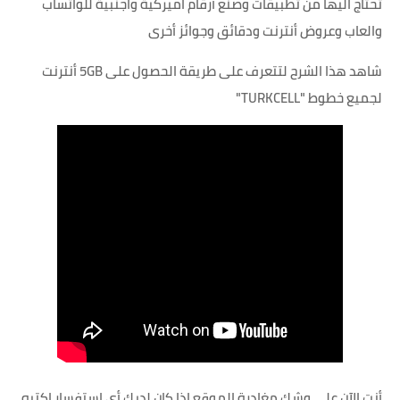
تحتاج اليها من تطبيقات وصنع أرقام اميركية واجنبية للواتساب
والعاب وعروض أنترنت ودقائق وجوائز أخرى
شاهد هذا الشرح لتتعرف على طريقة الحصول على 5GB أنترنت
لجميع خطوط "TURKCELL"
أنت الآن على وشك مغادرة الموقع اذا كان لديك أي استفسار اكتبه