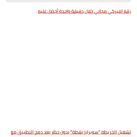
رقم اميركي مجاني خلال دقيقة واحدة أجصل عليه
تشغيل الخريطة "سوبرايز نقطة" بدون حظر بعد دمج التطبيق مع