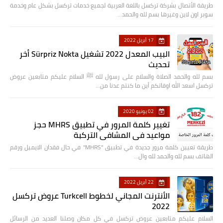
طريقة الأتصال بشركة تركسل باللغة العربية لجميع خدمات تركسل بشكل عام وخدمة
سوبر اون لاين وغيرها بسم لله والحمد…
17 أبريل 2022
البيب المعدل 2022 تشغيل Sürpriz Nokta أخر
تحديث
بسم لله والحمد الصلاة والسلام على رسول لله ﷺ السلام عليكم متابعين عروض
تركسل اسعد الله اوقاتكم أين ما كنتم عدنا من…
02 يونيو 2020
تغيير كلمة المرور في تطبيق MHRS حجز
مواعيد في المشافي التركبة
طريقة تعيين كلمة مرور جديدة في تطبيق "MHRS" في حال فقدان الايميل ورقم
الهاتف بسم لله والحمد لله وال…
22 أبريل 2022
الأنترنت المجاني لخطوط Turkcell عروض تركسل
2022
السلام عليكم متابعين عروض تركسل في كل مكان وصلنا العديد من الرسائل