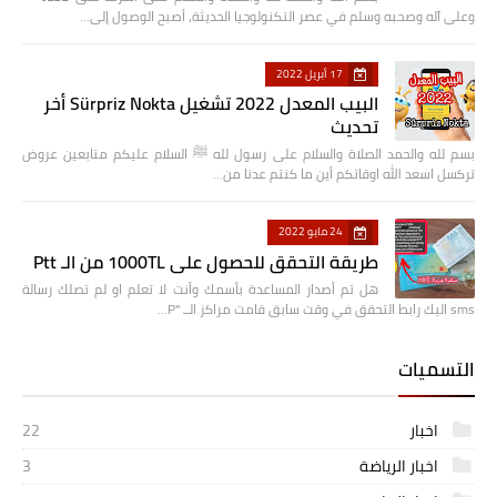
وعلى آله وصحبه وسلم في عصر التكنولوجيا الحديثة، أصبح الوصول إلى…
17 أبريل 2022
البيب المعدل 2022 تشغيل Sürpriz Nokta أخر
تحديث
بسم لله والحمد الصلاة والسلام على رسول لله ﷺ السلام عليكم متابعين عروض
تركسل اسعد الله اوقاتكم أين ما كنتم عدنا من…
24 مايو 2022
طريقة التحقق للحصول على 1000TL من الـ Ptt
هل تم أصدار المساعدة بأسمك وأنت لا تعلم او لم تصلك رسالة
sms اليك رابط التحقق في وقت سابق قامت مراكز الــ "P…
التسميات
اخبار
22
اخبار الرياضة
3