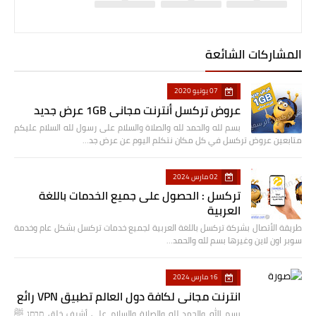
المشاركات الشائعة
07 يونيو 2020
عروض تركسل أنترنت مجاني 1GB عرض جديد
بسم لله والحمد لله والصلاة والسلام على رسول لله السلام عليكم
متابعين عروض تركسل في كل مكان نتكلم اليوم عن عرض جد…
02 مارس 2024
تركسل : الحصول على جميع الخدمات باللغة
العربية
طريقة الأتصال بشركة تركسل باللغة العربية لجميع خدمات تركسل بشكل عام وخدمة
سوبر اون لاين وغيرها بسم لله والحمد…
16 مارس 2024
انترنت مجاني لكافة دول العالم تطبيق VPN رائع
بسم الله والحمد لله والصلاة والسلام على أشرف خلق םבםנ ﷺ