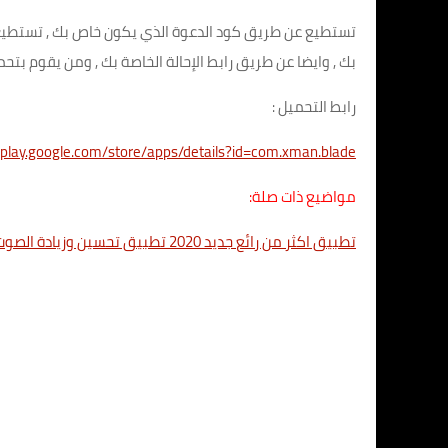
تستطيع عن طريق كود الدعوة الذي يكون خاص بك , تستطي
بك , وايضا عن طريق رابط الإحالة الخاصة بك , ومن يقوم بت
رابط التحميل :
//play.google.com/store/apps/details?id=com.xman.blade
مواضيع ذات صلة:
تطبيق اكثر من رائع جديد 2020 تطبيق تحسين وزيادة الصوت على هاتفك