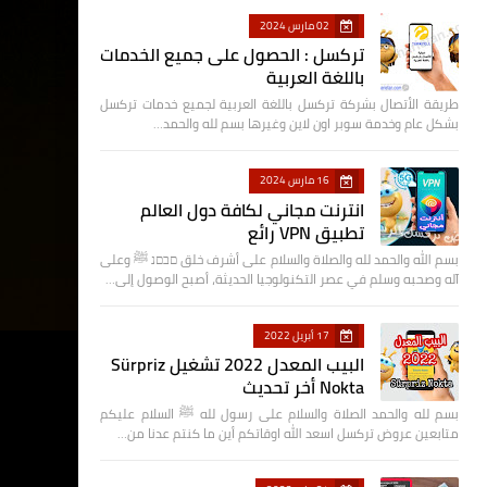
02 مارس 2024
تركسل : الحصول على جميع الخدمات
باللغة العربية
طريقة الأتصال بشركة تركسل باللغة العربية لجميع خدمات تركسل
بشكل عام وخدمة سوبر اون لاين وغيرها بسم لله والحمد…
16 مارس 2024
انترنت مجاني لكافة دول العالم
تطبيق VPN رائع
بسم الله والحمد لله والصلاة والسلام على أشرف خلق םבםנ ﷺ وعلى
آله وصحبه وسلم في عصر التكنولوجيا الحديثة، أصبح الوصول إلى…
17 أبريل 2022
البيب المعدل 2022 تشغيل Sürpriz
Nokta أخر تحديث
بسم لله والحمد الصلاة والسلام على رسول لله ﷺ السلام عليكم
متابعين عروض تركسل اسعد الله اوقاتكم أين ما كنتم عدنا من…