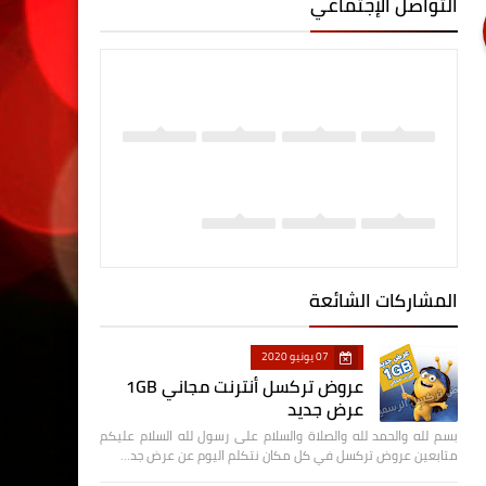
التواصل الإجتماعي
المشاركات الشائعة
07 يونيو 2020
عروض تركسل أنترنت مجاني 1GB
عرض جديد
بسم لله والحمد لله والصلاة والسلام على رسول لله السلام عليكم
متابعين عروض تركسل في كل مكان نتكلم اليوم عن عرض جد…