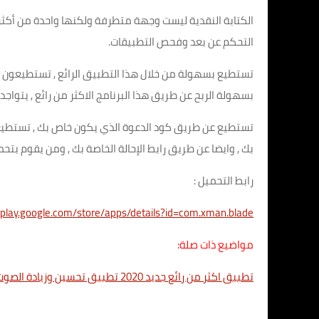
الكتابة النقدية ليست وجهة متطرفة ولكنها واحدة من أكثر ا
التحكم عن بعد وفحص التطبيقات.
تستطيع بسهولة من خلال هذا التطبيق الرائع , تستطيعون من
بسهولة الربح عن طريق هذا البرنامج الاكثر من رائع , يتواجد به
تستطيع عن طريق كود الدعوة الذي يكون خاص بك , تستطي
بك , وايضا عن طريق رابط الإحالة الخاصة بك , ومن يقوم بت
رابط التحميل :
//play.google.com/store/apps/details?id=com.xman.blade
مواضيع ذات صلة:
تطبيق اكثر من رائع جديد 2020 تطبيق تحسين وزيادة الصوت على هاتفك