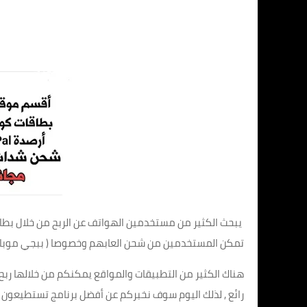
يبحث الكثير من مستخدمين الهواتف عن الربح من خلال بطاقا
تمكن المستخدمين من شحن العابهم وخصوصا ( ببجي موبايل _ 
هناك الكثير من التطبيقات والمواقع يمكنكم من خلالها ربح
رائع , لذلك اليوم سوف نخبركم عن أفضل برنامج تستطيعون م