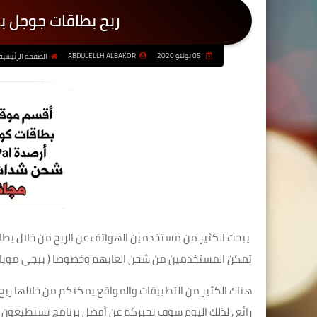
ربح بطاقات جوجل ب
05 يونيو 2020
ABDULELLH ALBAKOR
الصفحة الرئيسية
يبحث الكثير من مستخدمين الهواتف عن الربح من خلال بطاقا
تمكن المستخدمين من شحن العابهم وخصوصا ( ببجي موبايل _ 
هناك الكثير من التطبيقات والمواقع يمكنكم من خلالها ربح
رائع , لذلك اليوم سوف نخبركم عن أفضل برنامج تستطيعون م