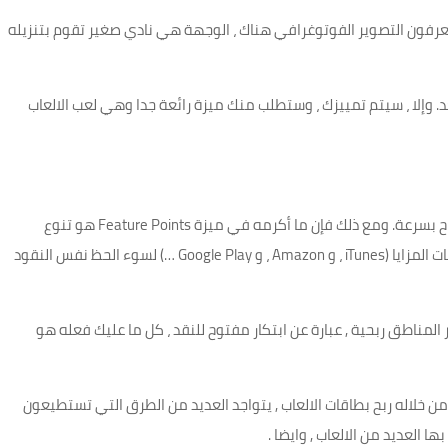
ا يعرفون التصوير الفوتوغرافي هناك ، الوجهة هي نادي صغير تقوم بتنزيله
عد. وإلا ، سيتم تمييزك ، وستطلب منك ميزة رائعة جدا وهي لعب الالعاب
لا ، بالنسبة إلى ميزة النقاط وإذا كنت مدفوعًا ، فستزيد الأرباح بسرعة. ومع ذلك فإن ما أكرمه في ميزة Feature Points هو تنوع
مقتنيات الدفع. لديك إمكانية شراء مشتريات لطيفة ، وبطاقات المزايا (iTunes ، و Amazon ، و Google Play …) لسوء الحظ نفس النقود
لمناطق ربحية , عبارة عن ابتكار مفتوح للنقد ، كل ما عليك فعله هو
 خلاله ربح بطاقات الالعاب , يتواجد العديد من الطرق التي تستطيعون
ا العديد من الالعاب , وايضا .