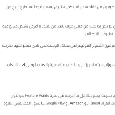
ستطيعون من خلاله شحن لعبتكم , تطبيق بسهولة جدا تستطيع الربح من
ن لم يكن إذا كنت من معلن طرف ثالث. من بعيد ، لا أعرض بشكل مبالغ فيه
تطبيقات الاتصالات.
ا يعرفون التصوير الفوتوغرافي هناك ، الوجهة هي نادي صغير تقوم بتنزيله
عد. وإلا ، سيتم تمييزك ، وستطلب منك ميزة رائعة جدا وهي لعب الالعاب
لا ، بالنسبة إلى ميزة النقاط وإذا كنت مدفوعًا ، فستزيد الأرباح بسرعة. ومع ذلك فإن ما أكرمه في ميزة Feature Points هو تنوع
مقتنيات الدفع. لديك إمكانية شراء مشتريات لطيفة ، وبطاقات المزايا (iTunes ، و Amazon ، و Google Play …) لسوء الحظ نفس النقود