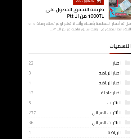
24 مايو 2022
طريقة التحقق للحصول على
1000TL من الـ Ptt
هل تم أصدار المساعدة بأسمك وأنت لا تعلم او لم تصلك رسالة sms
اليك رابط التحقق في وقت سابق قامت مراكز الــ "P…
التسميات
اخبار
22
اخبار الرياضة
3
اخبار الرياضه
1
اخبار عاجلة
12
الانترنت
5
الأنترنت المجاني
277
الانترنت المجاني
36
الرياضة
1