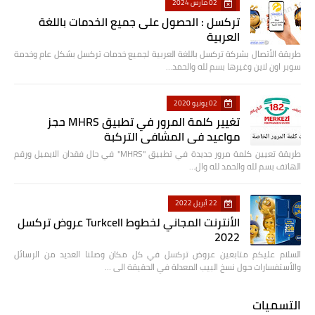
02 مارس 2024
تركسل : الحصول على جميع الخدمات باللغة
العربية
طريقة الأتصال بشركة تركسل باللغة العربية لجميع خدمات تركسل بشكل عام وخدمة
سوبر اون لاين وغيرها بسم لله والحمد…
02 يونيو 2020
تغيير كلمة المرور في تطبيق MHRS حجز
مواعيد في المشافي التركبة
طريقة تعيين كلمة مرور جديدة في تطبيق "MHRS" في حال فقدان الايميل ورقم
الهاتف بسم لله والحمد لله وال…
22 أبريل 2022
الأنترنت المجاني لخطوط Turkcell عروض تركسل
2022
السلام عليكم متابعين عروض تركسل في كل مكان وصلنا العديد من الرسائل
والأستفسارات حول نسخ البيب المعدلة في الحقيقة الى …
التسميات