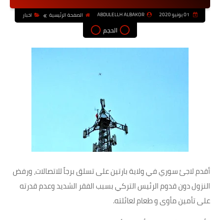
01 يونيو 2020
ABDULELLH ALBAKOR
الصفحة الرئيسية
اخبار
الحجم
أقدم لاجئ سوري في ولاية بارتين على تسلق برجاً للاتصالات، ورفض
النزول دون قدوم الرئيس التركي بسبب الفقر الشديد وعدم قدرته
على تأمين مأوى و طعام لعائلته.