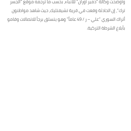
وأوضحت وكالة “دمير أوران” للأنباء، بحسب ما ترجمه موقع “الجسر
ترك”، إن الحادثة وقعت في قرية تشيفتليك، حيث شاهد مواطنون
أتراك السوري “علي – ر / 49 عاماً” وهو يتسلق برجاً للاتصالات وقامو
بأبلاغ الشرطة التركية.