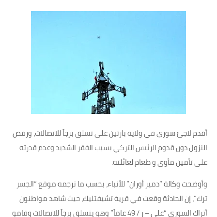
أقدم لاجئ سوري في ولاية بارتين على تسلق برجاً للاتصالات، ورفض
النزول دون قدوم الرئيس التركي بسبب الفقر الشديد وعدم قدرته
على تأمين مأوى و طعام لعائلته.
وأوضحت وكالة “دمير أوران” للأنباء، بحسب ما ترجمه موقع “الجسر
ترك”، إن الحادثة وقعت في قرية تشيفتليك، حيث شاهد مواطنون
أتراك السوري “علي – ر / 49 عاماً” وهو يتسلق برجاً للاتصالات وقامو