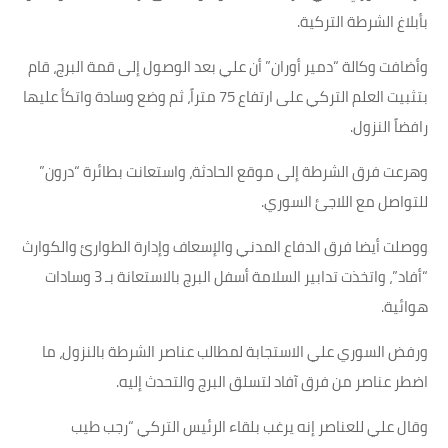
بأبلاغ الشرطة التركية.
وأضافت وكالة “دمير أوران” أن علي بعد الوصول إلى قمة البرج، قام
بتثبيت العلم التركي على ارتفاع 75 متراً، ثم وضع وسادة واتكأ عليها
رافضاً النزول.
وهرعت فرق الشرطة إلى موقع الحادثة، واستعانت بطائرة “درون”
للتواصل مع اللاجئ السوري.
ووصلت أيضا فرق الدفاع المدني والإسعاف وإدارة الطوارئ والكوارث
“أفاد”، واتخذت تدابير السلامة أسفل البرج بالاستعانة بـ 3 وسادات
هوائية.
ورفض السوري علي الاستجابة لمطالب عناصر الشرطة بالنزول، ما
اضطر عناصر من فرق آفاد لتسلق البرج والتحدث إليه.
وقال علي للعناصر إنه يرغب بلقاء الرئيس التركي “رجب طيب