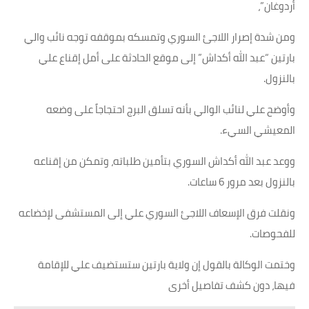
أردوغان”،
ومن شدة إصرار اللاجئ السوري وتمسكه بموقفه توجه نائب والي
بارتين “عبد الله أكداش” إلى موقع الحادثة على أمل إقناع علي
بالنزول.
وأوضح علي لنائب الوالي بأنه تسلق البرج احتجاجاً على وضعه
المعيشي السيء.
ووعد عبد الله أكداش السوري بتأمين طلباته، وتمكن من إقناعه
بالنزول بعد مرور 6 ساعات.
ونقلت فرق الإسعاف اللاجئ السوري علي إلى المستشفى لإخضاعه
للفحوصات.
وختمت الوكالة بالقول إن ولاية بارتين ستستضيف علي للإقامة
فيها، دون كشف تفاصيل أخرى