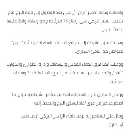
وأضافت وكالة “دمير أوران” أن علي بعد الوصول إلى قمة البرج، قام
بتثبيت العلم التركي على ارتفاع 75 متراً، ثم وضع وسادة واتكأ عليها
رافضاً النزول.
وهرعت فرق الشرطة إلى موقع الحادثة، واستعانت بطائرة “درون”
للتواصل مع اللاجئ السوري.
ووصلت أيضا فرق الدفاع المدني والإسعاف وإدارة الطوارئ والكوارث
“أفاد”، واتخذت تدابير السلامة أسفل البرج بالاستعانة بـ 3 وسادات
هوائية.
ورفض السوري علي الاستجابة لمطالب عناصر الشرطة بالنزول، ما
اضطر عناصر من فرق آفاد لتسلق البرج والتحدث إليه.
وقال علي للعناصر إنه يرغب بلقاء الرئيس التركي “رجب طيب
أردوغان”،