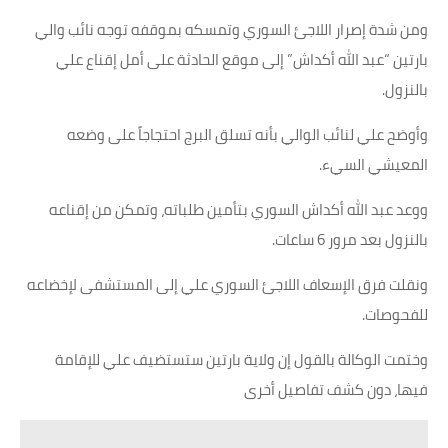
ومن شدة إصرار اللاجئ السوري وتمسكه بموقفه توجه نائب والي
بارتين “عبد الله أكداش” إلى موقع الحادثة على أمل إقناع علي
بالنزول.
وأوضح علي لنائب الوالي بأنه تسلق البرج احتجاجاً على وضعه
المعيشي السيء.
ووعد عبد الله أكداش السوري بتأمين طلباته، وتمكن من إقناعه
بالنزول بعد مرور 6 ساعات.
ونقلت فرق الإسعاف اللاجئ السوري علي إلى المستشفى لإخضاعه
للفحوصات.
وختمت الوكالة بالقول إن ولاية بارتين ستستضيف علي للإقامة
فيها، دون كشف تفاصيل أخرى