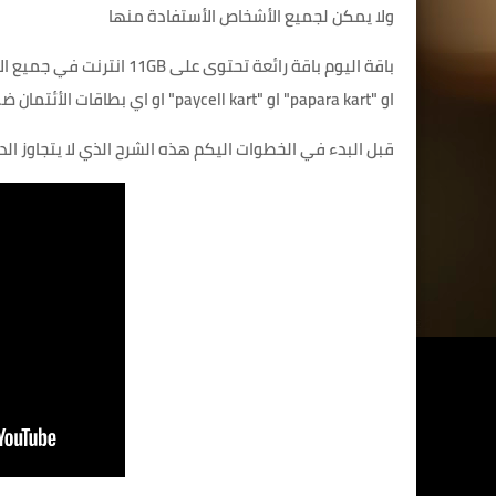
ولا يمكن لجميع الأشخاص الأستفادة منها
باقة اليوم باقة رائعة تحتو
او "papara kart" او "paycell kart" او اي بطاقات الأئتمان ضمن وسائل الدفع الألكترونية او عن طريق "الكريدي كرت"
قبل البدء في الخطوات اليكم هذه الشرح الذي لا يتجاوز ا