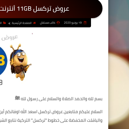
عروض تركسل 11GB أنترنت من Turkcell سلسلة الباقات المميزة
19 يونيو 2020
كاتب مستقل
الصفحة الرئيسية
ال
بسم لله والحمد الصلاة والسلام على رسول لله ﷺ
والباقلت المخفضة على خطوط "تركسل" التركية نتابع الشر