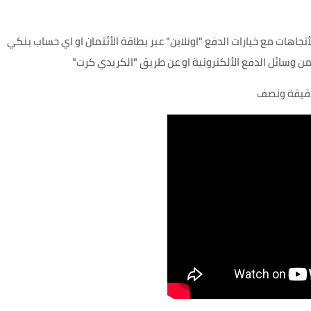
ى على 11GB انترنت في جميع الأتجاهات مع خيارات الدفع "اونلاين" عبر بطاقة الأئتمان او اي حساب بنكي
لدقيقة ونصف