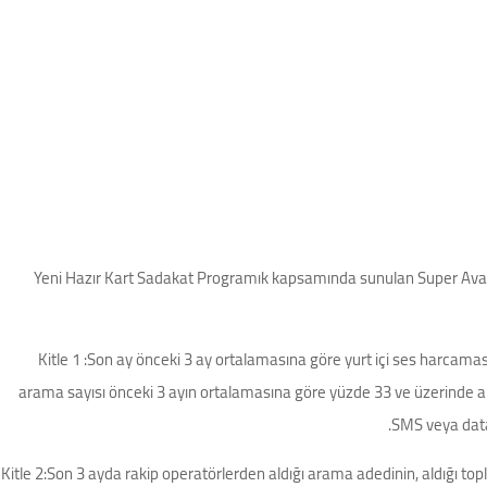
Yeni Hazır Kart Sadakat Programık kapsamında sunulan Super Avantaj
Kitle 1 :Son ay önceki 3 ay ortalamasına göre yurt içi ses harcamas
arama sayısı önceki 3 ayın ortalamasına göre yüzde 33 ve üzerinde ar
SMS veya data 
Kitle 2:Son 3 ayda rakip operatörlerden aldığı arama adedinin, aldığı t