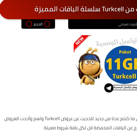
الحجم
أنترنت المجاني
السلام عليكم متابعين عروض تركسل اسعد الله اوقاتكم أين ما كنتم عدنا من جديد للحديث عن عروض Turkcell واهم وأحدث العروض
ح عن الباقات المخفضة لان لكل باقة شروط معينة