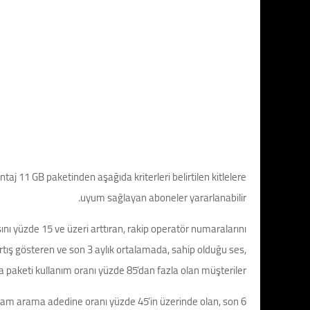
 11 GB paketinden aşağıda kriterleri belirtilen kitlelere
uyum sağlayan aboneler yararlanabilir.
ını yüzde 15 ve üzeri arttıran, rakip operatör numaralarını
tış gösteren ve son 3 aylık ortalamada, sahip olduğu ses,
paketi kullanım oranı yüzde 85’dan fazla olan müşteriler.
oplam arama adedine oranı yüzde 45’in üzerinde olan, son 6