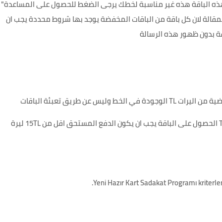
ه الباقة هذه غير مناسبة لخطك يرجى الضغط للحصول على المساعدة"
قالة لان كل باقة من الباقات المخفضة يوجد بها شروط محددة يجب ان
ة بدون ظهور هذه الرسالة
لا يمكن للاشخاص الذين يوجد عليهم دفع متراكم اكثر 50 TL الحصول على الباقة يجب ان يكون الدفع المستحق اقل من 15TL ليرة
Yeni Hazır Kart Sadakat Programı kriterleri