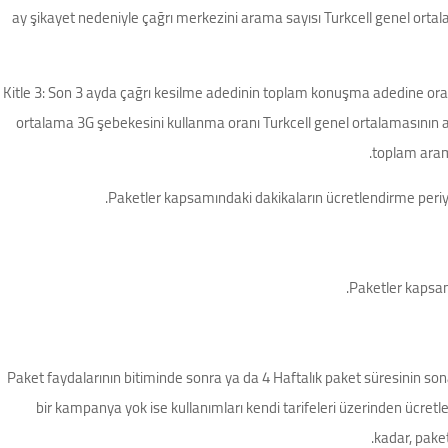
ay şikayet nedeniyle çağrı merkezini arama sayısı Turkcell genel orta
Kitle 3: Son 3 ayda çağrı kesilme adedinin toplam konuşma adedine oranı 
ortalama 3G şebekesini kullanma oranı Turkcell genel ortalamasının al
toplam aram
Paketler kapsamındaki dakikaların ücretlendirme periyo
Paketler kapsam
Paket faydalarının bitiminde sonra ya da 4 Haftalık paket süresinin so
bir kampanya yok ise kullanımları kendi tarifeleri üzerinden ücretlen
kadar, paket