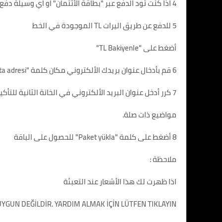
4 اذا كنت تود الدفع عبر "بطاقة الأئتمان" او اي وسيلة دفع الكترونية او عبر حسابك البنكي قم بضغط على "Kredi Kartila al"
5 للدفع عن طريق اليرات TL الموجودة في الخط
أضغط على "TL Bakiyenle"
6 قم بأدخال عنوان بريدك الألكتروني مكان كلمة "E-posta adresi"
7 كرر أدخل عنوان البريد الألكتروني في الخانة الثانية للتأكيد
مواضيع ذات صلة.
8 أضغط على كلمة "Paket yükla" للحصول على الباقة
ملاحظة :
اذا ظهرت لك هذا الأشعار عند التعبئة
YGUN DEĞİLDİR. YARDIM ALMAK İÇİN LÜTFEN TIKLAYIN.