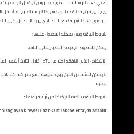
تعني هذه الرسالة حسب ترجمة عروض تركسل الرسمية "هذ
يجب ان يكون خطك مطابق لشروط الباقة الموجود أسفل الم
تتوافق هذه الشروط مع الخط الذي يريد الحصول على الباق
شروط الباقة ومن يمكنه الحصول عليها :
يمكن للخطوط الجديدة الحصول على الباقة
الأشخاص الذين انتفقو اكثر من 15TL خلال الثلاث أشهر الماضية من اليرات TL الوجودة في الخط وليس عن طريق تعبئة الباقات
تركية
شروط الباقة باللغة التركية لمن أراد قراءتها :
ni sağlayan bireysel Hazır Kart'lı aboneler faydalanabilir.