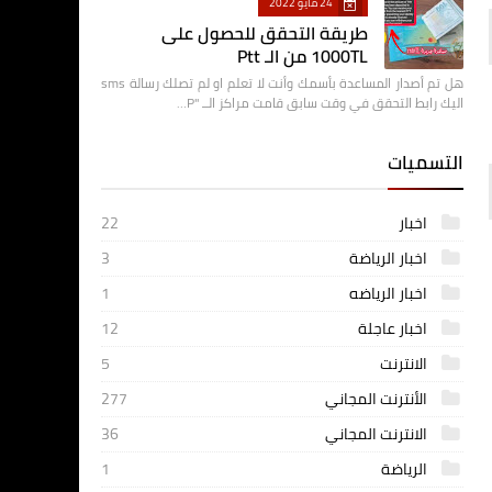
24 مايو 2022
طريقة التحقق للحصول على
1000TL من الـ Ptt
هل تم أصدار المساعدة بأسمك وأنت لا تعلم او لم تصلك رسالة sms
اليك رابط التحقق في وقت سابق قامت مراكز الــ "P…
التسميات
اخبار
22
اخبار الرياضة
3
اخبار الرياضه
1
اخبار عاجلة
12
الانترنت
5
الأنترنت المجاني
277
الانترنت المجاني
36
الرياضة
1