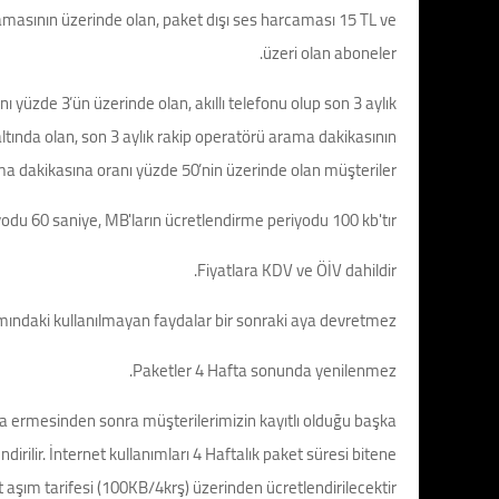
lamasının üzerinde olan, paket dışı ses harcaması 15 TL ve
üzeri olan aboneler.
yüzde 3’ün üzerinde olan, akıllı telefonu olup son 3 aylık
tında olan, son 3 aylık rakip operatörü arama dakikasının
a dakikasına oranı yüzde 50’nin üzerinde olan müşteriler.
du 60 saniye, MB'ların ücretlendirme periyodu 100 kb'tır.
Fiyatlara KDV ve ÖİV dahildir.
ındaki kullanılmayan faydalar bir sonraki aya devretmez.
Paketler 4 Hafta sonunda yenilenmez.
na ermesinden sonra müşterilerimizin kayıtlı olduğu başka
dirilir. İnternet kullanımları 4 Haftalık paket süresi bitene
 aşım tarifesi (100KB/4krş) üzerinden ücretlendirilecektir.