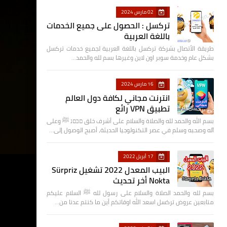
02 مارس 2024
تركسل : الحصول على جميع الخدمات
باللغة العربية
طريقة الأتصال بشركة تركسل باللغة العربية لجميع خدمات تركسل
بشكل عام وخدمة سوبر اون لاين وغيرها بسم لله والحمد…
16 مارس 2024
انترنت مجاني لكافة دول العالم
تطبيق VPN رائع
بسم الله والحمد لله والصلاة والسلام على أشرف خلق םבםנ ﷺ وعلى
آله وصحبه وسلم في عصر التكنولوجيا الحديثة، أصبح الوصول إلى…
17 أبريل 2022
البيب المعدل 2022 تشغيل Sürpriz
Nokta أخر تحديث
بسم لله والحمد الصلاة والسلام على رسول لله ﷺ السلام عليكم
متابعين عروض تركسل اسعد الله اوقاتكم أين ما كنتم عدنا من…