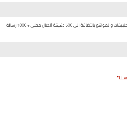
تحتوي الباقة من 11 GB أنترنت عام في جميع الاتجاهات التطبيقات والمواقع بالأضافة الى 500 دقيقة أتصال محلي + 1000 رسالة
ـنـا"