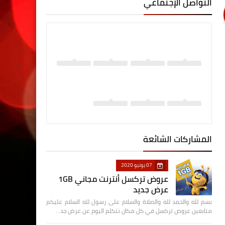
التواصل الإجتماعي
المشاركات الشائعة
07 يونيو 2020
عروض تركسل أنترنت مجاني 1GB
عرض جديد
بسم لله والحمد لله والصلاة والسلام على رسول لله السلام عليكم
متابعين عروض تركسل في كل مكان نتكلم اليوم عن عرض جد…