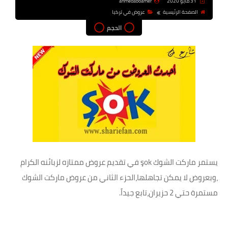
31 مايو 2020
ahmedaboamer
الصفحة الرئيسية
عروض في تركيا
الحجم
يستمر ماركت الشوك şok في تقديم عروض ممتازه لزبائنه الكرام
،وبعروض لا يمكن تجاهلها،الحزء الثاني من عروض ماركت الشوك
مستمرة حتي 2 حزيران،تابع جيداً.