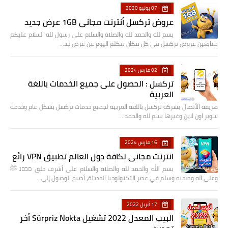
07 يونيو 2020
عروض تركسل أنترنت مجاني 1GB عرض جديد
بسم لله والحمد لله والصلاة والسلام على رسول لله السلام عليكم
متابعين عروض تركسل في كل مكان نتكلم اليوم عن عرض جد…
02 مارس 2024
تركسل : الحصول على جميع الخدمات باللغة
العربية
طريقة الأتصال بشركة تركسل باللغة العربية لجميع خدمات تركسل بشكل عام وخدمة
سوبر اون لاين وغيرها بسم لله والحمد…
16 مارس 2024
انترنت مجاني لكافة دول العالم تطبيق VPN رائع
بسم الله والحمد لله والصلاة والسلام على أشرف خلق םבםנ ﷺ
وعلى آله وصحبه وسلم في عصر التكنولوجيا الحديثة، أصبح الوصول إلى…
17 أبريل 2022
البيب المعدل 2022 تشغيل Sürpriz Nokta أخر