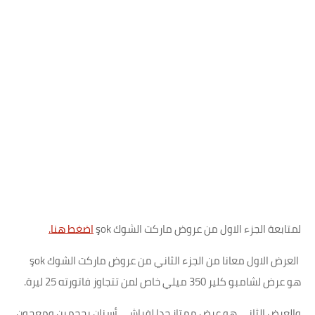
لمتابعة الجزء الاول من عروض ماركت الشوك şok
اضغط هنا.
العرض الاول معانا من الجزء الثاني من عروض ماركت الشوك şok
هو عرض لشامبو كلير 350 ميلي خاص لمن تتجاوز فاتورته 25 ليرة.
والعرض الثاني هو عرض ممتاز جدا لفراشي أسنان بحجمين ومعجون