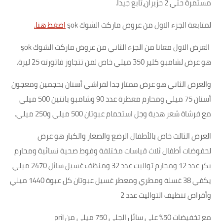
مستمرة حتي 2 حزيران،تابع جيداً.
لمتابعة الجزء الاول من عروض ماركت الشوك şok
اضغط هنا.
العرض الاول معانا من الجزء الثاني من عروض ماركت الشوك şok
هو عرض لشامبو كلير 350 ميلي خاص لمن تتجاوز فاتورته 25 ليرة.
والعرض الثاني هو عرض ممتاز جدا لفراشي أسنان بحجمين ومعجون
أسنان 75 ميلي ومحارم معطرة عدد 90 وشامبو بانتين 500 ميلي
مع فرشاة شعر هدية وجل استحمام عبوتان 500 ميلي و250 ميلي.
العرض الثالت خاص بالأطفال الرضع والصغار والكبار هو عرض
لحفوضات أطفال ثلاث قياسات مختلفة وفوط صحية نسائية ومحارم
بكر عدد 12 ومحارم تواليت عدد 32 ومنظف غسيل سائل 2470 ميلي
يكفي 38 غسلة ومطري ومعطر غسيل عبوتان كل عبوة 1440 ميلي
وأقراص تنظيف التواليت عدد 2
مع تخفيضات 50% على سائل الجلي 750 ميلي من pril