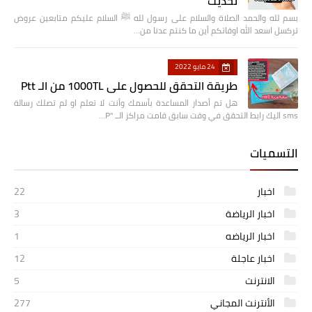
تحديث
بسم لله والحمد الصلاة والسلام على رسول لله ﷺ السلام عليكم متابعين عروض
تركسل اسعد الله اوقاتكم أين ما كنتم عدنا من…
24 مايو 2022
طريقة التحقق للحصول على 1000TL من الـ Ptt
هل تم أصدار المساعدة بأسمك وأنت لا تعلم او لم تصلك رسالة
sms اليك رابط التحقق في وقت سابق قامت مراكز الــ "P…
التسميات
اخبار
22
اخبار الرياضة
3
اخبار الرياضه
1
اخبار عاجلة
12
الانترنت
5
الأنترنت المجاني
277