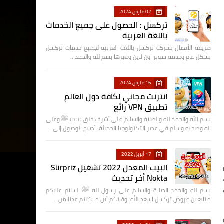
02 مارس 2024
تركسل : الحصول على جميع الخدمات
باللغة العربية
طريقة الأتصال بشركة تركسل باللغة العربية لجميع خدمات تركسل
بشكل عام وخدمة سوبر اون لاين وغيرها بسم لله والحمد…
16 مارس 2024
انترنت مجاني لكافة دول العالم
تطبيق VPN رائع
بسم الله والحمد لله والصلاة والسلام على أشرف خلق םבםנ ﷺ وعلى
آله وصحبه وسلم في عصر التكنولوجيا الحديثة، أصبح الوصول إلى…
17 أبريل 2022
البيب المعدل 2022 تشغيل Sürpriz
Nokta أخر تحديث
بسم لله والحمد الصلاة والسلام على رسول لله ﷺ السلام عليكم
متابعين عروض تركسل اسعد الله اوقاتكم أين ما كنتم عدنا من…