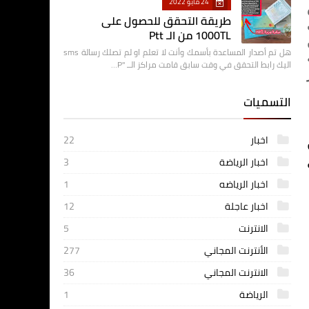
24 مايو 2022
طريقة التحقق للحصول على
1000TL من الـ Ptt
هل تم أصدار المساعدة بأسمك وأنت لا تعلم او لم تصلك رسالة sms
اليك رابط التحقق في وقت سابق قامت مراكز الــ "P…
التسميات
اخبار
22
اخبار الرياضة
3
اخبار الرياضه
1
اخبار عاجلة
12
الانترنت
5
الأنترنت المجاني
277
الانترنت المجاني
36
الرياضة
1