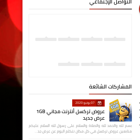
التواصل الإجتماعي
المشاركات الشائعة
07 يونيو 2020
عروض تركسل أنترنت مجاني 1GB
عرض جديد
بسم لله والحمد لله والصلاة والسلام على رسول لله السلام عليكم
متابعين عروض تركسل في كل مكان نتكلم اليوم عن عرض جد…