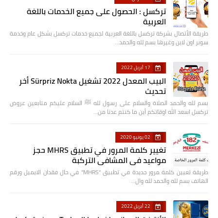
تركسل : الحصول على جميع الخدمات باللغة
العربية
طريقة الأتصال بشركة تركسل باللغة العربية لجميع خدمات تركسل بشكل عام وخدمة
سوبر اون لاين وغيرها بسم لله والحمد…
17 أبريل 2022
البيب المعدل 2022 تشغيل Sürpriz Nokta أخر
تحديث
بسم لله والحمد الصلاة والسلام على رسول لله ﷺ السلام عليكم متابعين عروض
تركسل اسعد الله اوقاتكم أين ما كنتم عدنا من…
02 يونيو 2020
تغيير كلمة المرور في تطبيق MHRS حجز
مواعيد في المشافي التركبة
طريقة تعيين كلمة مرور جديدة في تطبيق "MHRS" في حال فقدان الايميل ورقم
الهاتف بسم لله والحمد لله وال…
22 أبريل 2022