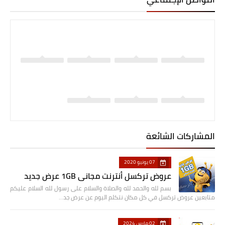
المشاركات الشائعة
07 يونيو 2020
عروض تركسل أنترنت مجاني 1GB عرض جديد
بسم لله والحمد لله والصلاة والسلام على رسول لله السلام عليكم
متابعين عروض تركسل في كل مكان نتكلم اليوم عن عرض جد…
02 مارس 2024