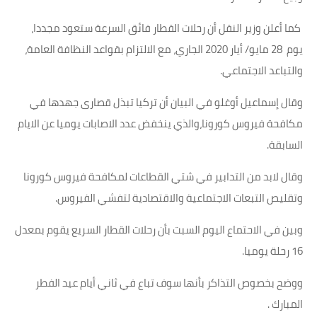
كما أعلن وزير النقل أن رحلات القطار فائق السرعة ستعود مجددا،
يوم 28 مايو/ أيار 2020 الجاري، مع الالتزام بقواعد النظافة العامة،
والتباعد الاجتماعي.
وقال إسماعيل أوغلو في البيان أن تركيا تبذل قصارى جهدها في
مكافحة فيروس كورونا،والذي ينخفض عدد الاصابات يوميا عن الايام
السابقة.
وقال لابد من التدابير في شتي القطاعات لمكافحة فيروس كورونا
وتقليص التبعات الاجتماعية والاقتصادية لتفشي الفيروس.
وبين في الاحتماع اليوم السبت بأن رحلات القطار السريع يقوم بمعدل
16 رحلة يوميا.
ووضح بخصوص التذاكر بأنها سوف تباع في ثاني أيام عيد الفطر
المبارك .