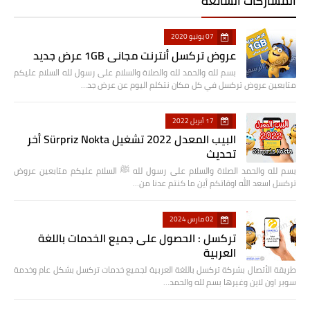
المشاركات الشائعة
07 يونيو 2020
عروض تركسل أنترنت مجاني 1GB عرض جديد
بسم لله والحمد لله والصلاة والسلام على رسول لله السلام عليكم
متابعين عروض تركسل في كل مكان نتكلم اليوم عن عرض جد…
17 أبريل 2022
البيب المعدل 2022 تشغيل Sürpriz Nokta أخر
تحديث
بسم لله والحمد الصلاة والسلام على رسول لله ﷺ السلام عليكم متابعين عروض
تركسل اسعد الله اوقاتكم أين ما كنتم عدنا من…
02 مارس 2024
تركسل : الحصول على جميع الخدمات باللغة
العربية
طريقة الأتصال بشركة تركسل باللغة العربية لجميع خدمات تركسل بشكل عام وخدمة
سوبر اون لاين وغيرها بسم لله والحمد…