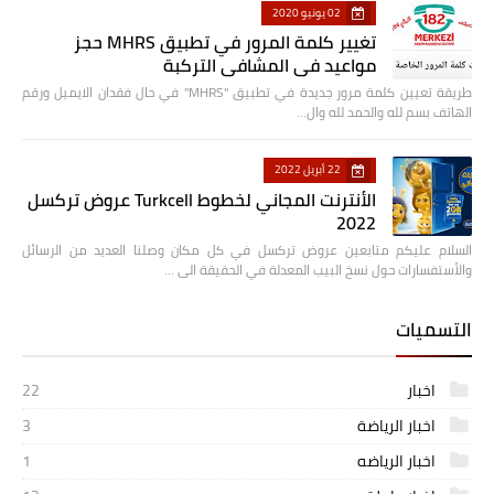
02 يونيو 2020
تغيير كلمة المرور في تطبيق MHRS حجز
مواعيد في المشافي التركبة
طريقة تعيين كلمة مرور جديدة في تطبيق "MHRS" في حال فقدان الايميل ورقم
الهاتف بسم لله والحمد لله وال…
22 أبريل 2022
الأنترنت المجاني لخطوط Turkcell عروض تركسل
2022
السلام عليكم متابعين عروض تركسل في كل مكان وصلنا العديد من الرسائل
والأستفسارات حول نسخ البيب المعدلة في الحقيقة الى …
التسميات
اخبار
22
اخبار الرياضة
3
اخبار الرياضه
1