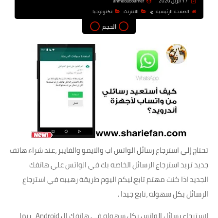
17 أبريل 2020
ahmedaboamer
الصفحة الرئيسية
الانترنت
تكنولوجيا
الحجم
تحتاج إلي استرجاع رسائل الواتس اب والايمو والفايبر ،عند شراء هاتف
جديد تريد استرجاع الرسائل الخاصه بك في الواتس علي هاتفك
الجديد اذا كنت مهتم تابع،ليكم اليوم طريقة رهيبه في استرجاع
الرسائل بكل سهوله ،تابع جيدا .
لاسترجاع رسائل الواتس بكل سهوله في هاتفك ال Android ، ربما